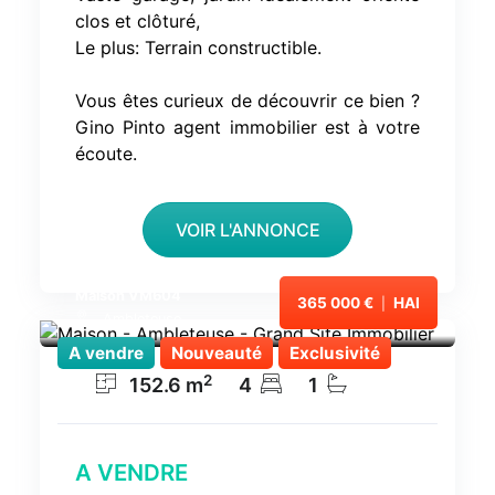
clos et clôturé,
Le plus: Terrain constructible.
Vous êtes curieux de découvrir ce bien ?
Gino Pinto agent immobilier est à votre
écoute.
VOIR L'ANNONCE
Maison VM604
365 000 €
HAI
|
Ambleteuse
A vendre
Nouveauté
Exclusivité
2
152.6
m
4
1
A VENDRE