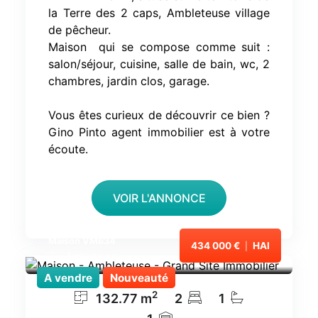
la Terre des 2 caps, Ambleteuse village
de pêcheur.
Maison qui se compose comme suit :
salon/séjour, cuisine, salle de bain, wc, 2
chambres, jardin clos, garage.
Vous êtes curieux de découvrir ce bien ?
Gino Pinto agent immobilier est à votre
écoute.
VOIR L'ANNONCE
Maison VM634
434 000 €
HAI
|
Ambleteuse
A vendre
Nouveauté
2
132.77
m
2
1