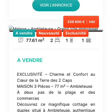
VOIR L'ANNONCE
Maison VM672
338 800 €
HAI
|
Ambleteuse
A vendre
Nouveauté
Exclusivité
2
77.61
m
2
1
1
A VENDRE
EXCLUSIVITÉ – Charme et Confort au
Cœur de la Terre des 2 Caps
MAISON 3 Pièces – 77 m² – Ambleteuse
À deux pas de la plage et des
commerces
Découvrez ce magnifique cottage en
duplex situé à Ambleteuse, authentique