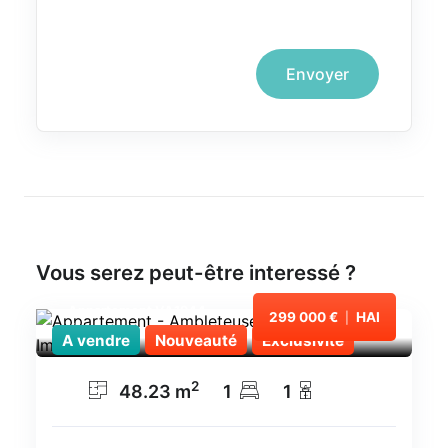
Envoyer
Vous serez peut-être interessé ?
Appartement VA1944
299 000 €
HAI
|
Ambleteuse
A vendre
Nouveauté
Exclusivité
2
48.23
m
1
1