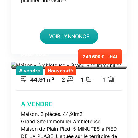
planifier une visite !
VOIR L'ANNONCE
Maison VM641
249 600 €
HAI
|
Ambleteuse
A vendre
Nouveauté
2
44.91
m
2
1
1
A VENDRE
Maison. 3 pièces. 44,91m2
Grand Site Immobilier Ambleteuse
Maison de Plain-Pied, 5 MINUTES à PIED
DE LA PLAGE!!!, située sur le territoire de